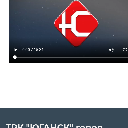
ТРК "ЮГАНСК" город