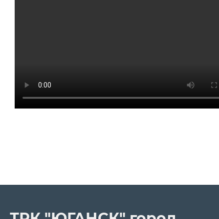
ТРК "ЮГАНСК" город