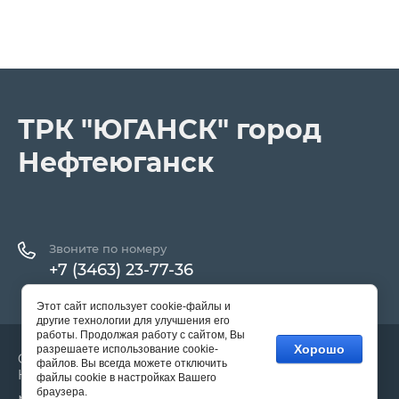
ТРК "ЮГАНСК" город
Нефтеюганск
Звоните по номеру
+7 (3463) 23-77-36
Этот сайт использует cookie-файлы и
другие технологии для улучшения его
работы. Продолжая работу с сайтом, Вы
Хорошо
разрешаете использование cookie-
Copyright © 2023 - 2026 ТРК "ЮГАНСК" город
файлов. Вы всегда можете отключить
Нефтеюганск
файлы cookie в настройках Вашего
браузера.