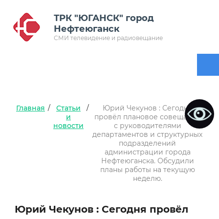
ТРК "ЮГАНСК" город
Нефтеюганск
СМИ телевидение и радиовещание
Главная
/
Статьи
/
Юрий Чекунов : Сегодня
и
провёл плановое совещание
новости
с руководителями
департаментов и структурных
подразделений
администрации города
Нефтеюганска. Обсудили
планы работы на текущую
неделю.
Юрий Чекунов : Сегодня провёл